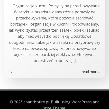
1. Organizacja kuchni Pomysły na przechowywanie
W artykule przedstawiamy różne pomysły na
przechowywanie, które pozwolą zachować
porządek i organizację w kuchni. Podpowiadamy,
jak wykorzystać przestrzeń szafek, półek i szuflad,
aby mieć wszystko pod ręką. Dodatkowe
udogodnienia, takie jak wieszaki na przyprawy czy
kosze na owoce, sprawią, że przechowywanie
będzie jeszcze bardziej efektywne. Efektywna
przestrzeń robocza […]
by
read more...
© 2026 chanticofire.pl. Built using WordPress and
Brite Theme .