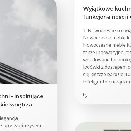
Wyjątkowe kuchni
funkcjonalności i 
1. Nowoczesne rozwią
Nowoczesne meble ku
Nowoczesne meble kuc
także innowacyjne roz
wbudowane technologie
lodówki z dostępem do
się jeszcze bardziej f
Inteligentne urządzen
by
hni - inspirujące
kie wnętrza
elegancja
ę prostymi, czystymi