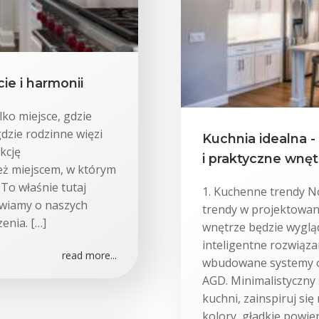
ie i harmonii
lko miejsce, gdzie
gdzie rodzinne więzi
Kuchnia idealna -
kcję
i praktyczne wnęt
eż miejscem, w którym
 To właśnie tutaj
1. Kuchenne trendy N
awiamy o naszych
trendy w projektowani
enia. […]
wnętrze będzie wyglą
inteligentne rozwiąza
read more...
wbudowane systemy o
AGD. Minimalistyczny s
kuchni, zainspiruj si
kolory, gładkie powie