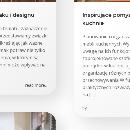
aku i designu
Inspirujące pomys
kuchnie
o tematu, zaznaczenie
 przedstawiamy związki
Planowanie i organiz
kreślając jak ważne
mebli kuchennych Wyb
Smak potraw nie tylko
uwagę na ich funkcjon
zenia, w którym są
zaprojektowane szafki
hni może wpływać na
porządek w kuchni, a
organizację różnych 
przechowywania W fun
read more...
praktycznych rozwią
na […]
by