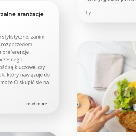
by
zalne aranżacje
 stylistyczne, zanim
d rozpoczęciem
e preferencje
woczesnego
ość są kluczowe, czy
ok, który nawiązuje do
omoże Ci skupić się na
read more...