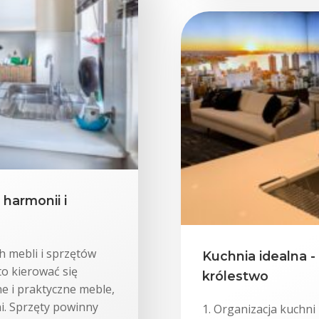
 harmonii i
 mebli i sprzętów
Kuchnia idealna -
to kierować się
królestwo
ne i praktyczne meble,
i. Sprzęty powinny
1. Organizacja kuchn