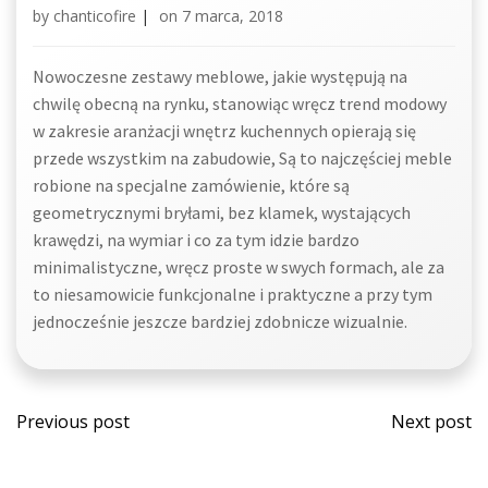
by
chanticofire
|
on
7 marca, 2018
Nowoczesne zestawy meblowe, jakie występują na
chwilę obecną na rynku, stanowiąc wręcz trend modowy
w zakresie aranżacji wnętrz kuchennych opierają się
przede wszystkim na zabudowie, Są to najczęściej meble
robione na specjalne zamówienie, które są
geometrycznymi bryłami, bez klamek, wystających
krawędzi, na wymiar i co za tym idzie bardzo
minimalistyczne, wręcz proste w swych formach, ale za
to niesamowicie funkcjonalne i praktyczne a przy tym
jednocześnie jeszcze bardziej zdobnicze wizualnie.
Post
Post
Previous post
Next post
navigation
navi